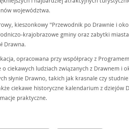
ękniejszych i najbardziej atrakcyjnych turystyczn
onów województwa.
rowy, kieszonkowy "Przewodnik po Drawnie i okoli
rodniczo-krajobrazowe gminy oraz zabytki miasta 
ł Drawna.
ikacja, opracowana przy współpracy z Programem
e o ciekawych ludziach związanych z Drawnem i ok
ch słynie Drawno, takich jak krasnale czy studnie
także ciekawe historyczne kalendarium z dziejów D
rmacje praktyczne.