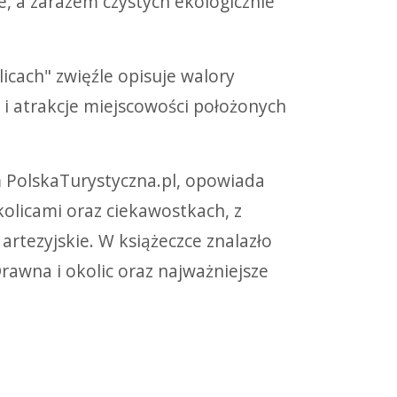
ie, a zarazem czystych ekologicznie
cach" zwięźle opisuje walory
i atrakcje miejscowości położonych
 PolskaTurystyczna.pl, opowiada
olicami oraz ciekawostkach, z
 artezyjskie. W książeczce znalazło
rawna i okolic oraz najważniejsze