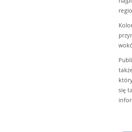
najpi
regi
Kolo
przy
wokó
Publ
takż
który
się 
info