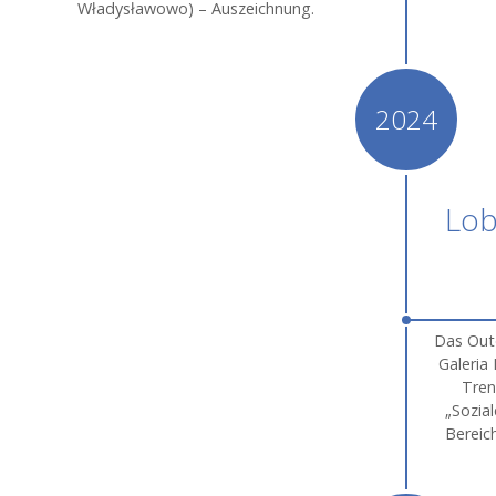
Władysławowo) – Auszeichnung.
2024
Lo
Das Outd
Galeria
Tren
„Sozia
Bereic