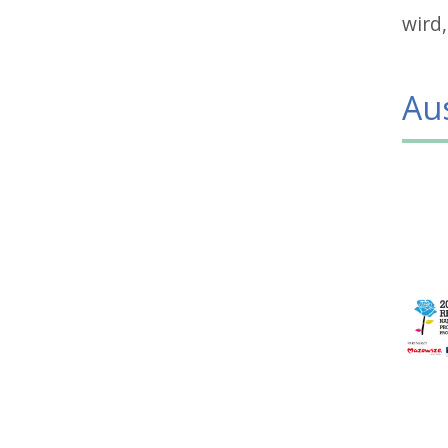
wird,
Au