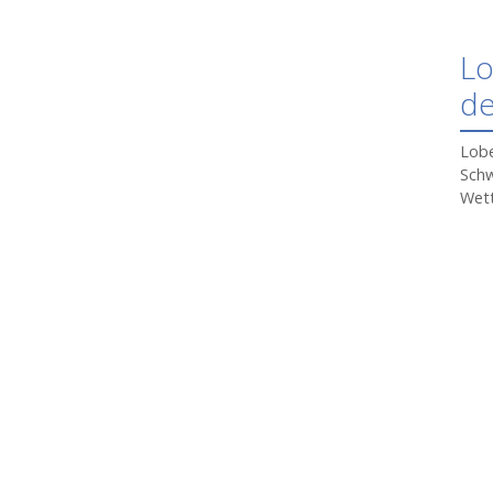
Lo
de
Lobe
Schw
Wett