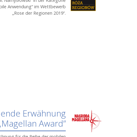
at Namys
ł
owski“
in der Kategorie
bile Anwendung“ im Wettbewerb
„Rose der Regionen 2019“.
bende Erwähnung
„Magellan Award”
chnung für die Reihe der mobilen