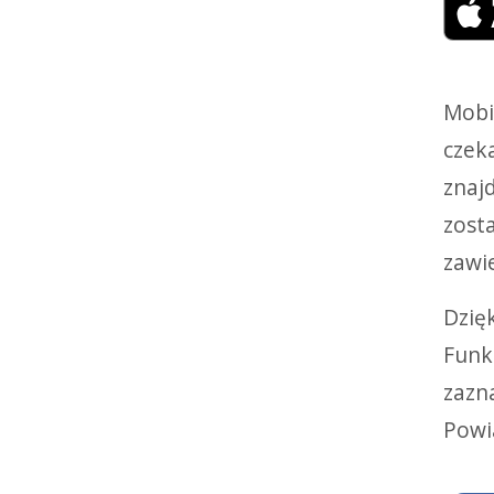
Mobi
czek
znaj
zost
zawi
Dzię
Funk
zazn
Powi