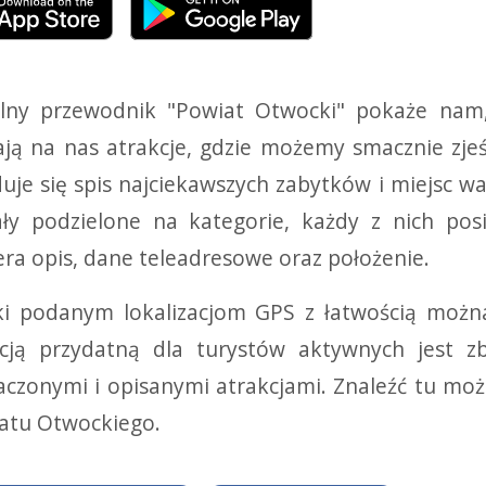
lny przewodnik "Powiat Otwocki" pokaże nam, g
ają na nas atrakcje, gdzie możemy smacznie zjeść
duje się spis najciekawszych zabytków i miejsc w
ały podzielone na kategorie, każdy z nich pos
era opis, dane teleadresowe oraz położenie.
ki podanym lokalizacjom GPS z łatwością możn
cją przydatną dla turystów aktywnych jest zb
aczonymi i opisanymi atrakcjami. Znaleźć tu mo
atu Otwockiego.