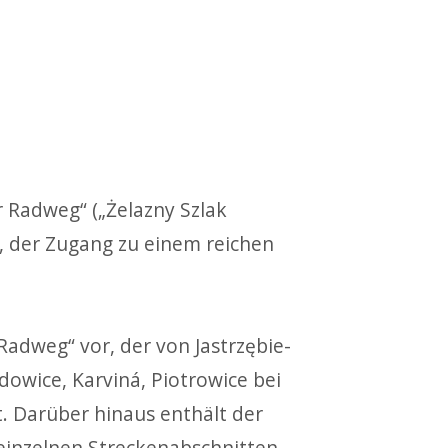
r Radweg“
(„Żelazny Szlak
r, der Zugang zu einem reichen
Radweg“ vor, der
von Jastrzębie-
owice, Karviná, Piotrowice bei
. Darüber hinaus enthält der
 einzelnen Streckenabschnitten