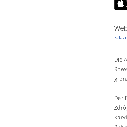
Web
zelazn
Die 
Rowe
gren
Der 
Zdró
Karv
Reis