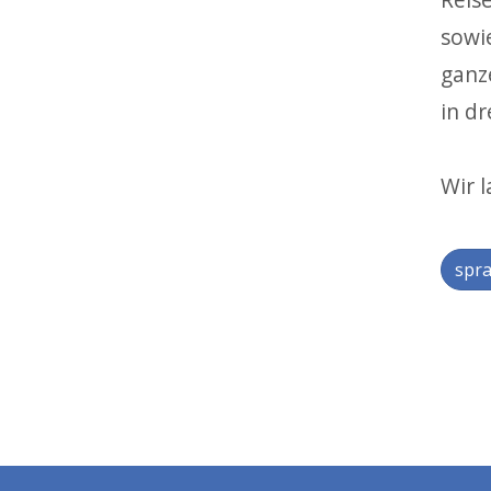
sowi
ganz
in d
Wir 
spra