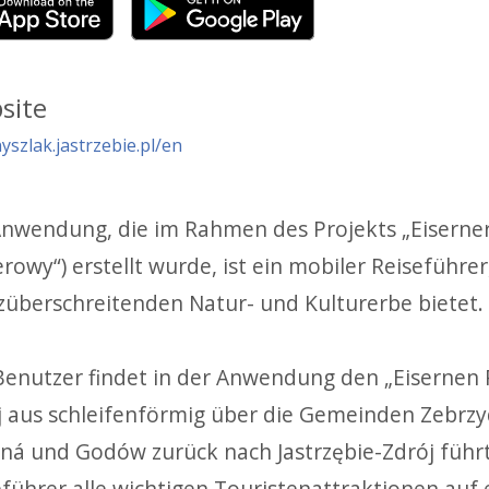
site
yszlak.jastrzebie.pl/en
Anwendung, die im Rahmen des Projekts
„Eiserne
rowy“)
erstellt wurde, ist ein mobiler Reiseführe
züberschreitenden Natur- und Kulturerbe bietet.
Benutzer findet in der Anwendung
den „Eisernen 
j
aus schleifenförmig über die Gemeinden
Zebrzyd
iná und Godów zurück nach Jastrzębie-Zdrój führt
eführer alle wichtigen Touristenattraktionen auf