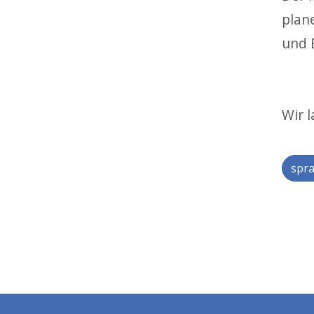
plan
und E
Wir 
spra