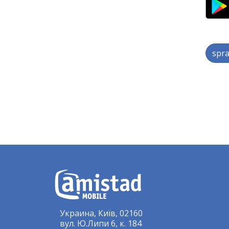
spra
Украина, Київ, 02160
вул. Ю.Липи 6, к. 184