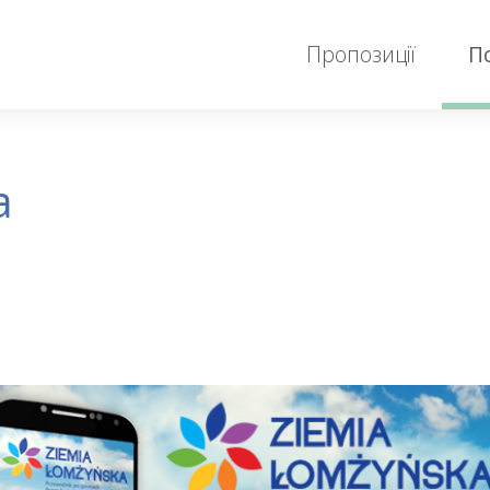
Пропозиції
П
a