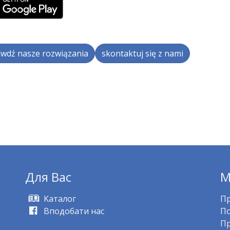
wdź nasze rozwiązania
skontaktuj się z nami
Для Bас
M
Kаталог
Пр
Вподобати нас
По
Пр