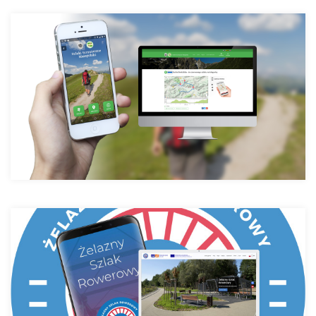
Туристичні шляхи Малопольщі PTTK
стежкою
Прогулянка на велосипеді Залізною