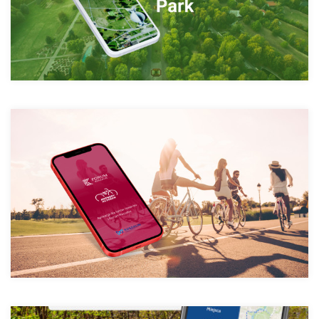
путівник по Кошаліну
Велосипеди на форумі - Велосипедний
Велоспорт Малопольща