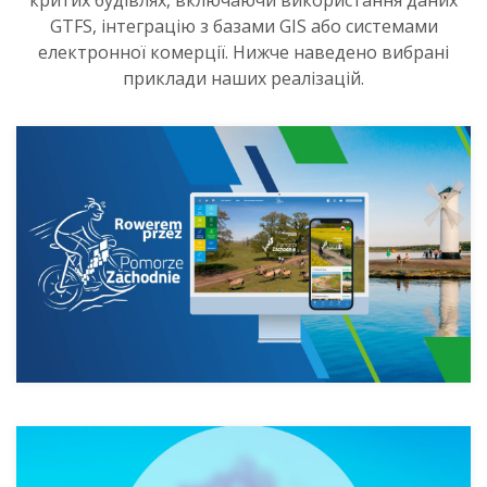
критих будівлях, включаючи використання даних
GTFS, інтеграцію з базами GIS або системами
електронної комерції. Нижче наведено вибрані
приклади наших реалізацій.
Західна Померанія
PKLpass