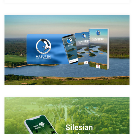
Мазурський ландшафтний парк
Сілезький парк