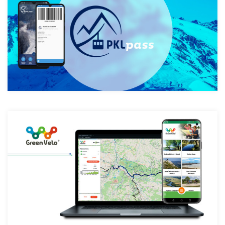
Шлях GreenVelo