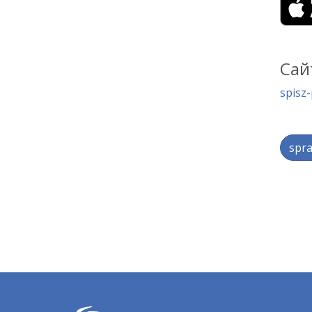
Сай
spisz-
spra