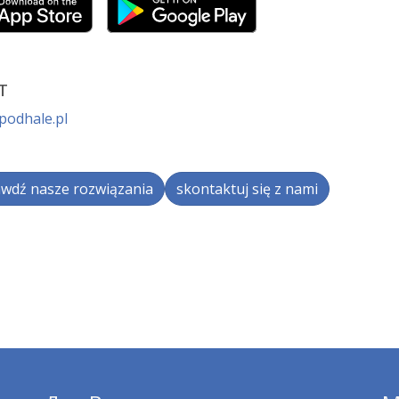
т
podhale.pl
wdź nasze rozwiązania
skontaktuj się z nami