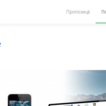
Пропозиції
П
e