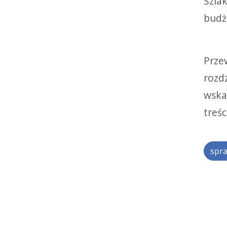
Szla
budż
Przew
rozd
wska
treś
spra