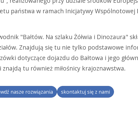
ku", realizowanego przy udziale środków Europej
etu państwa w ramach Inicjatywy Wspólnotowej
odnik "Bałtów. Na szlaku Żółwia i Dinozaura" skła
ziałów. Znajdują się tu nie tylko podstawowe info
zówki dotyczące dojazdu do Bałtowa i jego główne
ci znajdą tu również miłośnicy krajoznawstwa.
wdź nasze rozwiązania
skontaktuj się z nami