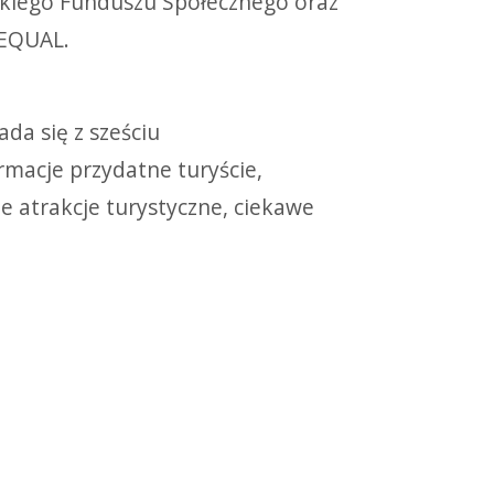
skiego Funduszu Społecznego oraz
 EQUAL.
da się z sześciu
rmacje przydatne turyście,
 atrakcje turystyczne, ciekawe