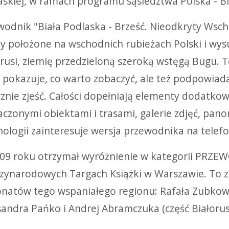
askiej, w ramach programu sąsiedztwa Polska - Bi
wodnik "Biała Podlaska - Brześć. Nieodkryty Wsc
ny położone na wschodnich rubieżach Polski i wysu
orusi, ziemię przedzieloną szeroką wstęgą Bugu.
o pokazuje, co warto zobaczyć, ale też podpowiada
znie zjeść. Całości dopełniają elementy dodatko
aczonymi obiektami i trasami, galerie zdjęć, pa
nologii zainteresuje wersja przewodnika na tele
09 roku otrzymał wyróżnienie w kategorii PRZ
zynarodowych Targach Książki w Warszawie. To za
onatów tego wspaniałego regionu: Rafała Zubkowic
sandra Pańko i Andrej Abramczuka (część Białoru