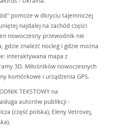
ałoruś - Ukraina.
hód" pomoże w dkryciu tajemniczej
niętej najdalej na zachód części
 Ten nowoczesny przewodnik nie
, gdzie znaleźć nocleg i gdzie można
we: interaktywana mapa z
noramy 3D. Miłośników nowoczesnych
fony komórkowe i urządzenia GPS.
EWODNIK TEKSTOWY na
sługa autorów publikcji -
za (część polska), Eleny Vetrovej,
ska).