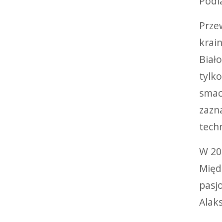
Podl
Prze
krai
Biał
tylk
smac
zazn
tech
W 20
Międ
pasj
Alak