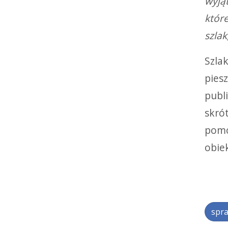
wyjąt
któr
szlak
Szla
piesz
publi
skró
pomo
obie
spra