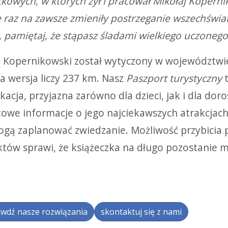
kowych, w których żył i pracował Mikołaj Kopernik
e raz na zawsze zmieniły postrzeganie wszechświat
, pamiętaj, że stąpasz śladami wielkiego uczonego
k Kopernikowski został wytyczony w województw
a wersja liczy 237 km. Nasz
Paszport turystyczny
t
kacja, przyjazna zarówno dla dzieci, jak i dla do
towe informacje o jego najciekawszych atrakcjac
gą zaplanować zwiedzanie. Możliwość przybicia 
któw sprawi, że książeczka na długo pozostanie m
wdź nasze rozwiązania
skontaktuj się z nami