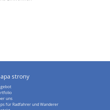
apa strony
gebot
rtfolio
er uns
ps für Radfahrer und Wanderer