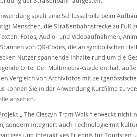
bildung der Straßenbahn aufgestellt.
Anwendung spielt eine Schlüsselrolle beim Aufbau
tigt Menschen, die Straßenbahnstrecke zu Fuß zu
Texten, Fotos, Audio- und Videoaufnahmen, Ani
Scannen von QR-Codes, die an symbolischen Halt
ecken Nutzer spannende Inhalte rund um die Ge
egende Orte. Der Multimedia-Guide enthält auße
den Vergleich von Archivfotos mit zeitgenössisch
us können Sie in der Anwendung Kurzfilme zu v
lle ansehen.
Projekt „ The Cieszyn Tram Walk “ erweckt nicht 
n, sondern integriert auch Technologie mit kultur
gartiges und interaktives Erlebnis für Touristen