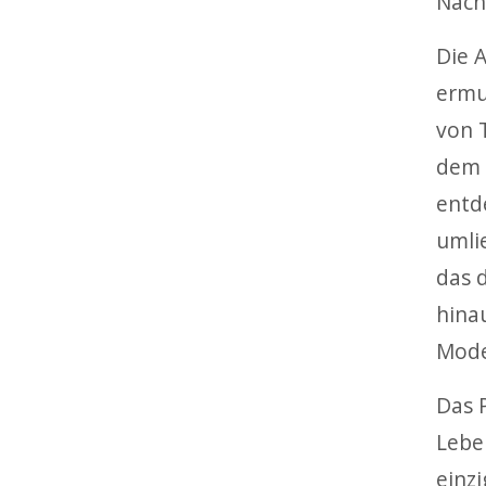
Nach
Die 
ermu
von 
dem 
entd
umli
das 
hina
Mode
Das 
Lebe
einzi