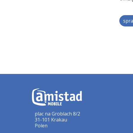
spra
plac na Groblach 8/2
31-101 Krakau
Polen