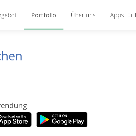
ngebot
Portfolio
Über uns
Apps für
chen
endung