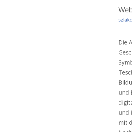
Web
szlak
Die 
Gesc
Symb
Tesc
Bild
und E
digi
und 
mit 