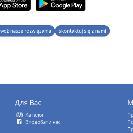
wdź nasze rozwiązania
skontaktuj się z nami
Для Bас
M
Kаталог
Пр
Вподобати нас
По
Пр