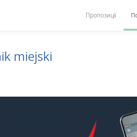
Пропозиції
П
k miejski