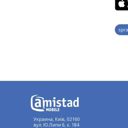
spra
Украина, Київ, 02160
вул. Ю.Липи 6, к. 184