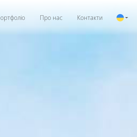
ортфоліо
Про нас
Контакти