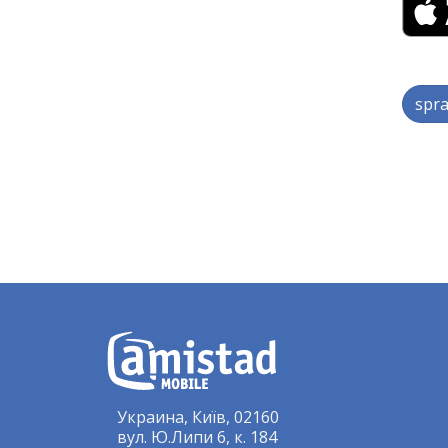
spra
Украина, Київ, 02160
вул. Ю.Липи 6, к. 184