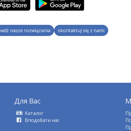
wdź nasze rozwiązania
skontaktuj się z nami
Для Bас
M
Kаталог
Пр
Вподобати нас
По
Пр