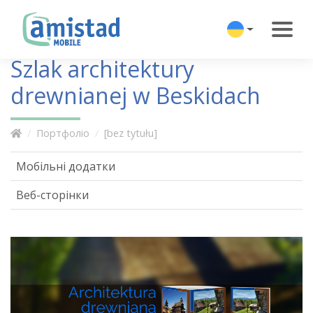
Szlak architektury
drewnianej w Beskidach
Портфоліо
[bez tytułu]
Мобільні додатки
Веб-сторінки