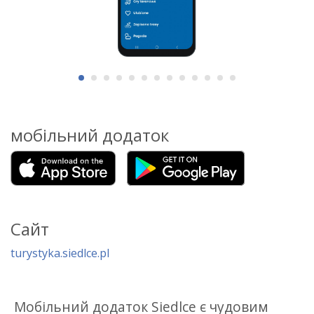
мобільний додаток
Сайт
turystyka.siedlce.pl
Мобільний додаток Siedlce є чудовим