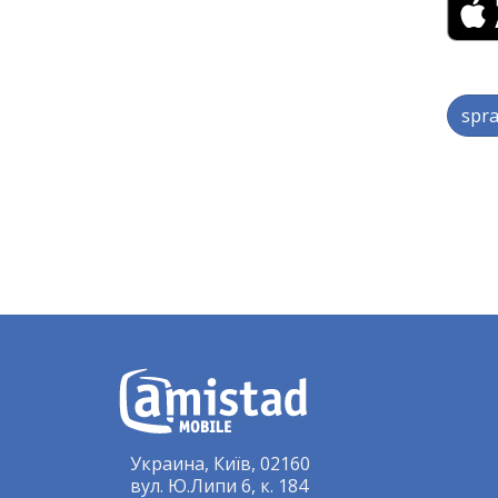
spra
Украина, Київ, 02160
вул. Ю.Липи 6, к. 184