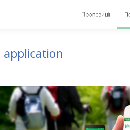
Пропозиції
П
 application