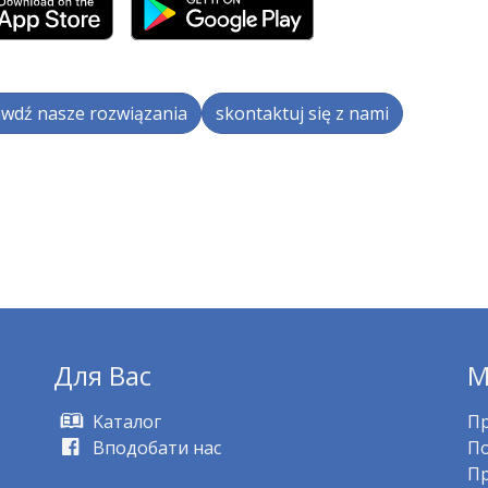
wdź nasze rozwiązania
skontaktuj się z nami
Для Bас
M
Kаталог
Пр
Вподобати нас
По
Пр