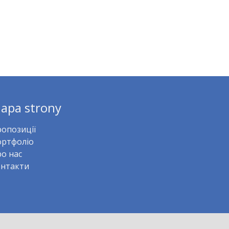
apa strony
опозиції
ртфоліо
о нас
нтакти