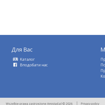
Для Bас
M
Kаталог
Пр
Вподобати нас
По
Пр
Ко
Wszelkie prawa zastrzeżone Amistad.pl © 2026
Privacy policy