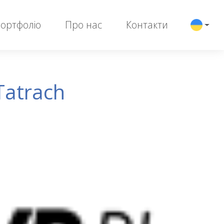
ортфоліо
Про нас
Контакти
Tatrach