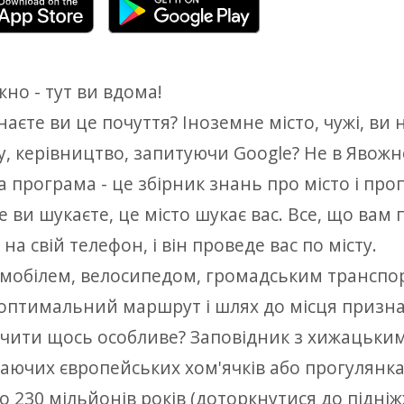
но - тут ви вдома!
наєте ви це почуття? Іноземне місто, чужі, ви 
у, керівництво, запитуючи Google? Не в Явожн
 програма - це збірник знань про місто і про
е ви шукаєте, це місто шукає вас. Все, що вам
 на свій телефон, і він проведе вас по місту.
мобілем, велосипедом, громадським транспор
оптимальний маршрут і шлях до місця признач
чити щось особливе? Заповідник з хижацьки
аючих європейських хом'ячків або прогулянк
до 230 мільйонів років (доторкнутися до підні