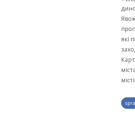
дино
Явож
проп
які 
захо
Карт
міст
міст
spra