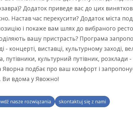
завра)? Додаток приведе вас до цих виняткови
но. Настав час перекусити? Додаток міста по
озицію і покаже вам шлях до вибраного ресто
поділяють вашу пристрасть? Програма запропо
ді - концерті, виставці, культурному заході, в
а, путівники, культурний путівник, розклади -
а Яворна подбає про ваш комфорт і запропон
і. Ви вдома у Явожно!
wdź nasze rozwiązania
skontaktuj się z nami