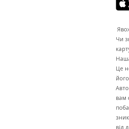
Явож
Чи з
карт
Наша
Це н
його
Авто
вам 
поба
зник
від 