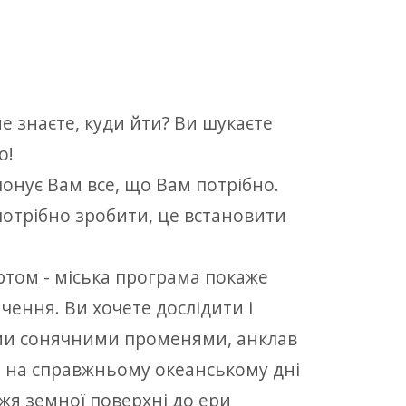
не знаєте, куди йти? Ви шукаєте
о!
понує Вам все, що Вам потрібно.
 потрібно зробити, це встановити
том - міська програма покаже
ення. Ви хочете дослідити і
ми сонячними променями, анклав
а на справжньому океанському дні
жжя земної поверхні до ери