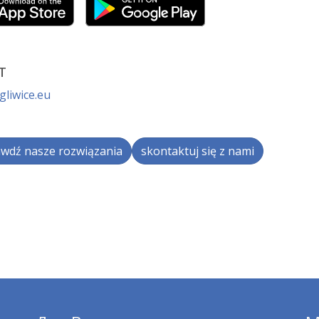
т
gliwice.eu
wdź nasze rozwiązania
skontaktuj się z nami