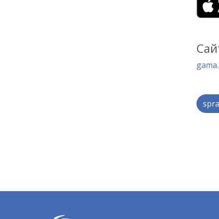
Сай
gama.
spra