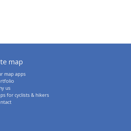
ite map
r map apps
rtfolio
y us
ps for cyclists & hikers
ntact