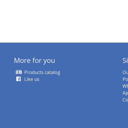
More for you
S
Products catalog
Ou
Like us
Po
Wh
Ap
Co