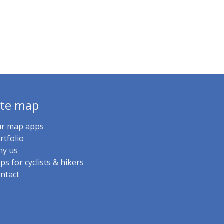
ite map
r map apps
rtfolio
y us
ps for cyclists & hikers
ntact