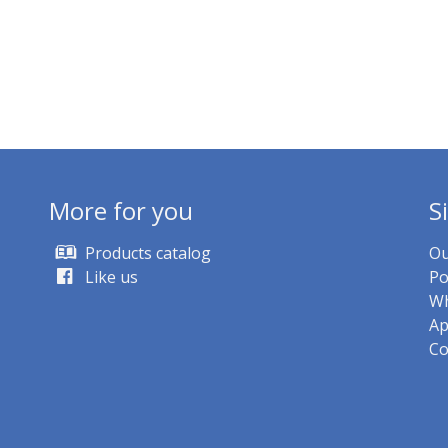
More for you
S
Products catalog
Ou
Like us
Po
Wh
Ap
Co