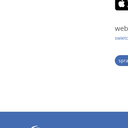
web
swieto
spra