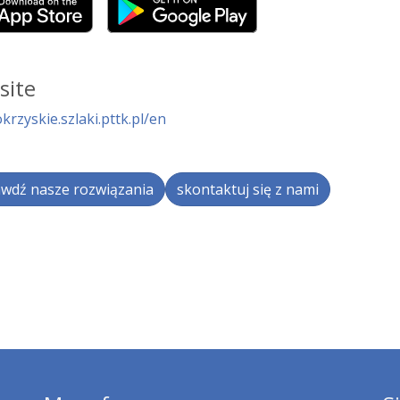
site
krzyskie.szlaki.pttk.pl/en
wdź nasze rozwiązania
skontaktuj się z nami