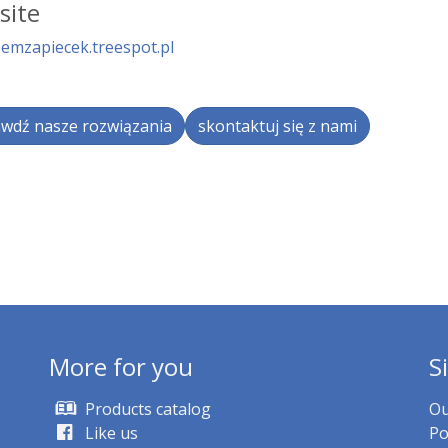
site
zemzapiecek.treespot.pl
wdź nasze rozwiązania
skontaktuj się z nami
More for you
S
Products catalog
Ou
Like us
Po