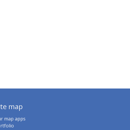
ite map
r map apps
rtfolio