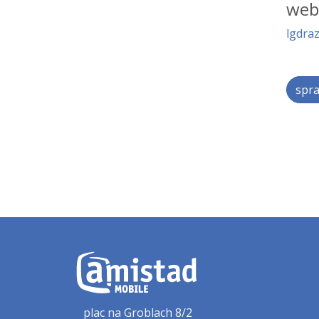
web
lgdra
spra
plac na Groblach 8/2