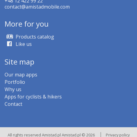
+48 12 422 99 22
contact@amistadmobile.com
More for you
Products catalog
Like us
Site map
Our map apps
Portfolio
Why us
Apps for cyclists & hikers
Contact
All rights reserved Amistad.pl Amistad.pl © 2026
Privacy policy