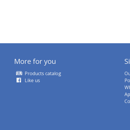
More for you
S
Products catalog
Ou
Like us
Po
Wh
Ap
Co