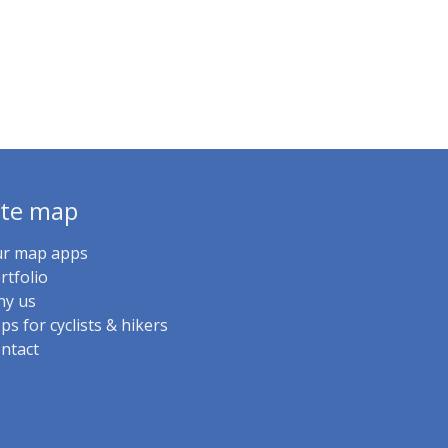
ite map
r map apps
rtfolio
y us
ps for cyclists & hikers
ntact